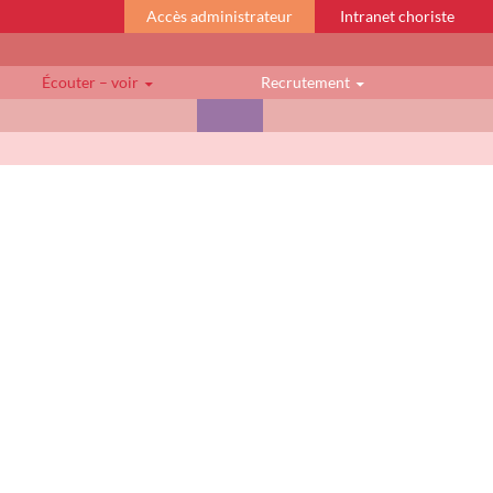
Accès administrateur
Intranet choriste
Écouter – voir
Recrutement