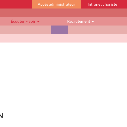
Accès administrateur
Intranet choriste
Écouter – voir
Recrutement
I
N