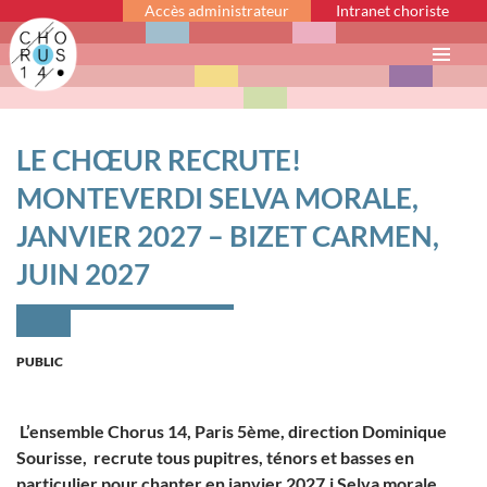
Accès administrateur
Intranet choriste
Menu
principal
LE CHŒUR RECRUTE!
MONTEVERDI SELVA MORALE,
JANVIER 2027 – BIZET CARMEN,
JUIN 2027
PUBLIC
L’ensemble Chorus 14, Paris 5ème, direction Dominique
Sourisse, recrute tous pupitres, ténors et basses en
particulier pour chanter en janvier 2027,i Selva morale