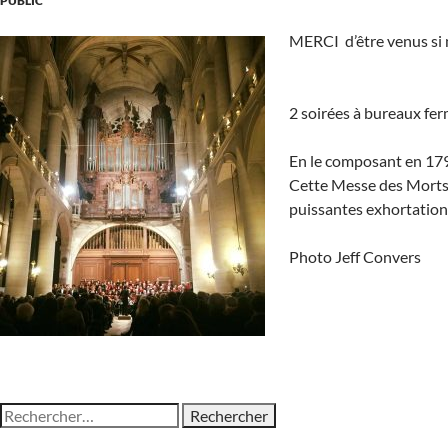
PUBLIC
MERCI d’être venus si 
2 soirées à bureaux fer
En le composant en 1791
Cette Messe des Morts, 
puissantes exhortations
Photo Jeff Convers
Chanter et partager le plaisir de la musique!
Rechercher :