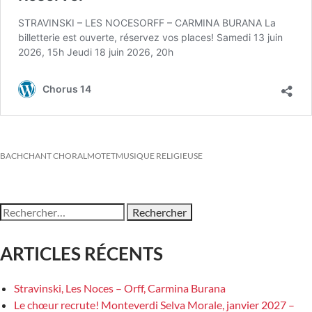
BACH
CHANT CHORAL
MOTET
MUSIQUE RELIGIEUSE
Chanter et partager le plaisir de la musique!
Rechercher :
ARTICLES RÉCENTS
Stravinski, Les Noces – Orff, Carmina Burana
Le chœur recrute! Monteverdi Selva Morale, janvier 2027 –