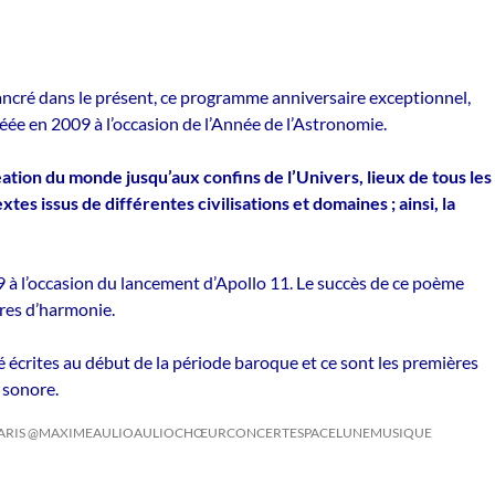
ncré dans le présent, ce programme anniversaire exceptionnel,
éée en 2009 à l’occasion de l’Année de l’Astronomie.
tion du monde jusqu’aux confins de l’Univers, lieux de tous les
s issus de différentes civilisations et domaines ; ainsi, la
9 à l’occasion du lancement d’Apollo 11. Le succès de ce poème
res d’harmonie.
té écrites au début de la période baroque et ce sont les premières
 sonore.
PARIS @MAXIMEAULIO
AULIO
CHŒUR
CONCERT
ESPACE
LUNE
MUSIQUE