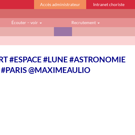
Accès administrateur
Intranet choriste
Écouter – voir
Recrutement
RT #ESPACE #LUNE #ASTRONOMIE
 #PARIS @MAXIMEAULIO