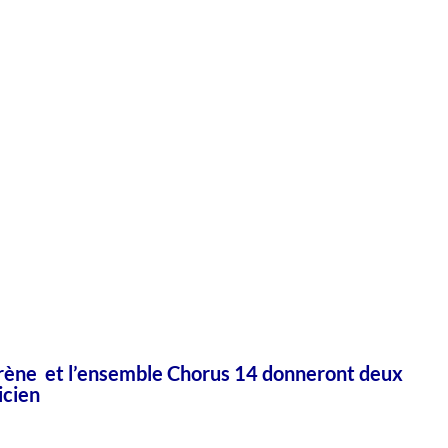
irène
et l’ensemble
Chorus 14
donneront deux
icien