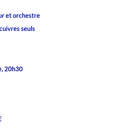
r et orchestre
cuivres seuls
e, 20h30
s
E