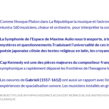
Comme l’évoque Platon dans La République la musique et l’astron
réunira 160 musiciens, chœur et orchestre, pour interpréter la co
La Symphonie de l’Espace de Maxime Aulio nous transporte, à tr
mystères et questionnements.Traduisant l’universalité de ces inte
poésie japonaise côtoie des textes religieux en latin, les croy
Cap Kennedy est une des pièces majeures du compositeur fran
symphonique a rapidement dépassé les frontières de l’hexagone lu
Les oeuvres de
Gabrieli (1557-1612)
ont aussi un rapport avec l’e
expériences de spacialisation sonore. Les musiciens installés en 
#OBJECTIFLUNE #SYMPHONIEESPACE #CONCERT #ESPACE #LUNE #ASTRONO
CLASSIQUE
Chanter et partager le plaisir de la musique!