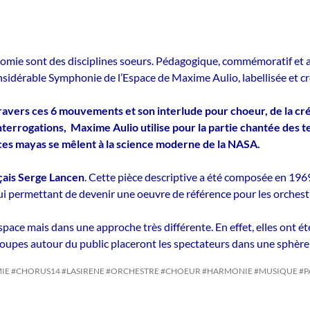
omie sont des disciplines soeurs. Pédagogique, commémoratif et a
nsidérable Symphonie de l’Espace de Maxime Aulio, labellisée et cr
avers ces 6 mouvements et son interlude pour choeur, de la créa
rrogations, Maxime Aulio utilise pour la partie chantée des texte
ances mayas se mêlent à la science moderne de la NASA.
çais Serge Lancen
. Cette pièce descriptive a été composée en 196
i permettant de devenir une oeuvre de référence pour les orchest
space mais dans une approche très différente. En effet, elles ont é
groupes autour du public placeront les spectateurs dans une sphère
MIE #CHORUS14 #LASIRENE #ORCHESTRE #CHOEUR #HARMONIE #MUSIQUE #