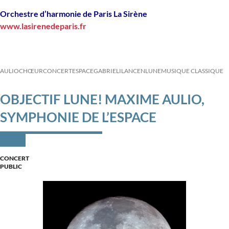
Orchestre d’harmonie de Paris La Sirène
www.lasirenedeparis.fr
AULIO
CHŒUR
CONCERT
ESPACE
GABRIELI
LANCEN
LUNE
MUSIQUE CLASSIQUE
OBJECTIF LUNE! MAXIME AULIO,
SYMPHONIE DE L’ESPACE
CONCERT
PUBLIC