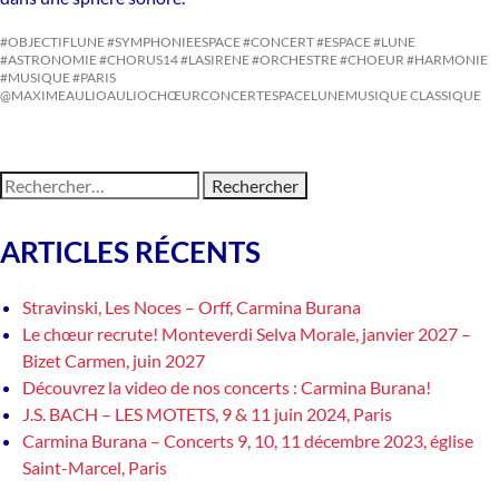
#OBJECTIFLUNE #SYMPHONIEESPACE #CONCERT #ESPACE #LUNE
#ASTRONOMIE #CHORUS14 #LASIRENE #ORCHESTRE #CHOEUR #HARMONIE
#MUSIQUE #PARIS
@MAXIMEAULIO
AULIO
CHŒUR
CONCERT
ESPACE
LUNE
MUSIQUE CLASSIQUE
Chanter et partager le plaisir de la musique!
Rechercher :
ARTICLES RÉCENTS
Stravinski, Les Noces – Orff, Carmina Burana
Le chœur recrute! Monteverdi Selva Morale, janvier 2027 –
Bizet Carmen, juin 2027
Découvrez la video de nos concerts : Carmina Burana!
J.S. BACH – LES MOTETS, 9 & 11 juin 2024, Paris
Carmina Burana – Concerts 9, 10, 11 décembre 2023, église
Saint-Marcel, Paris